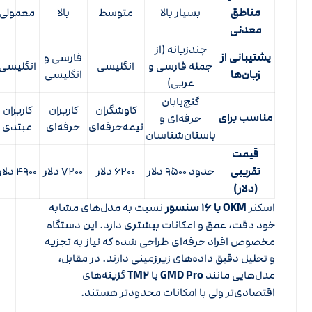
مناطق
بسیار بالا
متوسط
بالا
معمولی
معدنی
چندزبانه (از
پشتیبانی از
فارسی و
جمله فارسی و
انگلیسی
انگلیسی
زبان‌ها
انگلیسی
عربی)
گنج‌یابان
کاوشگران
کاربران
کاربران
مناسب برای
حرفه‌ای و
نیمه‌حرفه‌ای
حرفه‌ای
مبتدی
باستان‌شناسان
قیمت
تقریبی
حدود ۹۵۰۰ دلار
۶۲۰۰ دلار
۷۲۰۰ دلار
۴۹۰۰ دلار
(دلار)
اسکنر
OKM با ۱۶ سنسور
نسبت به مدل‌های مشابه
خود دقت، عمق و امکانات بیشتری دارد. این دستگاه
مخصوص افراد حرفه‌ای طراحی شده که نیاز به تجزیه
و تحلیل دقیق داده‌های زیرزمینی دارند. در مقابل،
مدل‌هایی مانند
GMD Pro
یا
TM۲
گزینه‌های
اقتصادی‌تر ولی با امکانات محدودتر هستند.