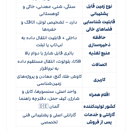
نوع زمین قابل
سنگی، شنی، معدنی، خاکی و
پشتیبانی
کوهستانی
قابلیت شناسایی
دارد – تشخیص تونل، اتاقک و
فضاهای خالی
حفره‌ها
حافظه
داخلی + قابلیت انتقال داده به
ذخیره‌سازی
لپ‌تاپ یا تبلت
منبع تغذیه
باتری قابل شارژ با دوام بالا
USB، بلوتوث، انتقال مستقیم داده
اتصالات
به نرم‌افزار
کاوش طلا، گنج، معادن و پروژه‌های
کاربری
زمین‌شناسی
واحد اصلی، سنسورها، کابل و
اقلام همراه
شارژر، کیف حمل، دفترچه راهنما
کشور تولیدکننده
آلمان 🇩🇪
گارانتی و خدمات
گارانتی اصلی و پشتیبانی فنی
پس از فروش
تخصصی