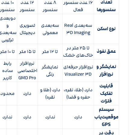
تعداد
۱۶ عدد سنسور
۸ عدد
۱۲ عدد
۱۰ عدد
سنسورها
فعال
سنسور
سنسور
سنسور
دو‌بعدی
سه‌بعدی Real
سه‌بعدی
تصویری
و
نوع اسکن
۳D Imaging
معمولی
دیجیتال
سه‌بعدی
ترکیبی
تا ۲۵ متر در
عمق نفوذ
تا ۱۲ متر
تا ۱۵ متر
تا ۱۰ متر
خاک‌های خشک
نرم‌افزار
رابط
نمایشگر و
نرم‌افزار حرفه‌ای
نمایشگر
اختصاصی
ساده
نرم‌افزار
Visualizer ۳D
رنگی
GMD Pro
کاربر
قابلیت
دارد (طلا، نقره،
دارد (طلا و
تفکیک
دارد
محدود
حفره و فضا)
نقره)
فلزات
سیستم
موقعیت‌یاب
دارد
ندارد
دارد
ندارد
GPS
دقت در