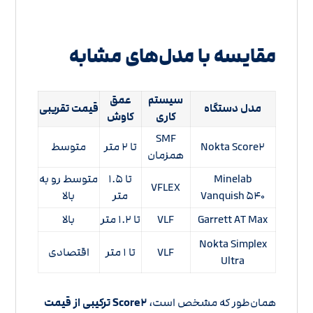
مقایسه با مدل‌های مشابه
سیستم
عمق
مدل دستگاه
قیمت تقریبی
کاری
کاوش
SMF
Nokta Score۲
تا ۲ متر
متوسط
همزمان
Minelab
تا ۱.۵
متوسط رو به
VFLEX
Vanquish ۵۴۰
متر
بالا
Garrett AT Max
VLF
تا ۱.۲ متر
بالا
Nokta Simplex
VLF
تا ۱ متر
اقتصادی
Ultra
همان‌طور که مشخص است،
Score۲ ترکیبی از قیمت