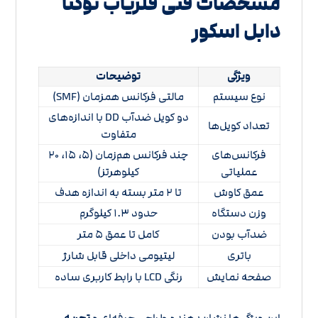
مشخصات فنی فلزیاب نوکتا
دابل اسکور
ویژگی
توضیحات
نوع سیستم
مالتی فرکانس همزمان (SMF)
دو کویل ضدآب DD با اندازه‌های
تعداد کویل‌ها
متفاوت
فرکانس‌های
چند فرکانس هم‌زمان (۵، ۱۵، ۲۰
عملیاتی
کیلوهرتز)
عمق کاوش
تا ۲ متر بسته به اندازه هدف
وزن دستگاه
حدود ۱.۳ کیلوگرم
ضدآب بودن
کامل تا عمق ۵ متر
باتری
لیتیومی داخلی قابل شارژ
صفحه نمایش
رنگی LCD با رابط کاربری ساده
این ویژگی‌ها نشان‌دهنده طراحی حرفه‌ای و