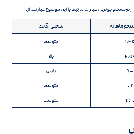
جو ماهانه
سختی رقابت
۱.۳
متوسط
۲.۵
بالا
۹۰۰
پایین
۱.۱K
متوسط
۱.۶K
متوسط
ش