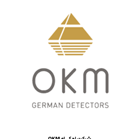
شرکت او کی ام OKM