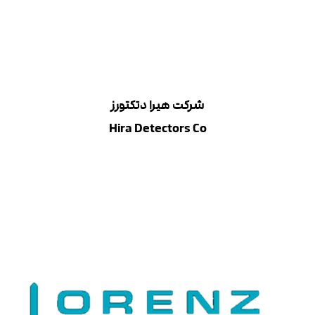
شرکت ه
ی
را دتکتورز
Hira Detectors Co