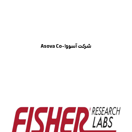
شرکت آسووا-Asova Co