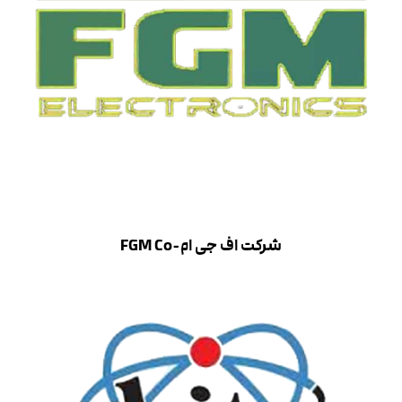
شرکت اف جی ام-FGM Co