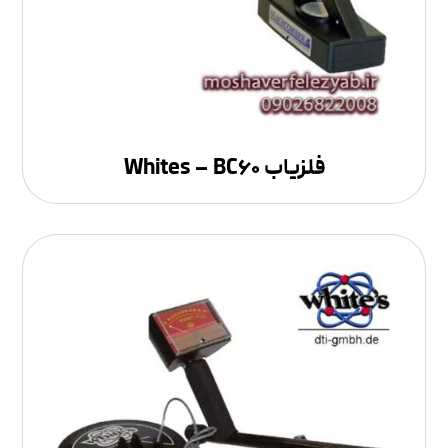
فلزیاب Whites – BC۶۰