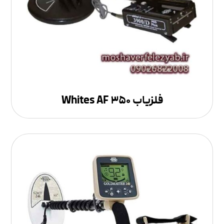
فلزیاب Whites AF ۳۵۰