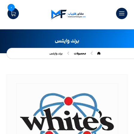
0
برند وایتس
محصولات
برند وایتس