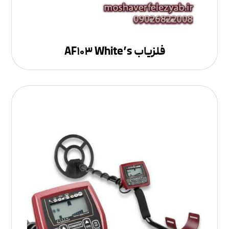
فلزیاب AF۱۰۳ White’s