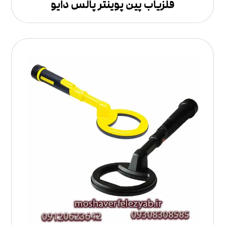
فلزیاب پین پوینتر پالس دایو