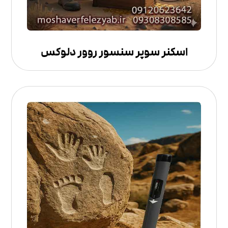
اسکنر سوپر سنسور روور دلوکس