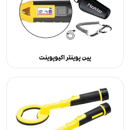
پین پوینتر اکیوپوینت