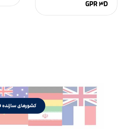
GPR ۳D
کشورهای سازنده ف