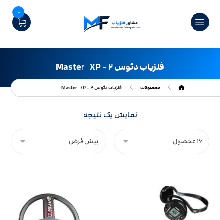
0
فلزیاب دئوس ۲ - Master XP
محصولات
فلزیاب دئوس ۲ - Master XP
نمایش یک نتیجه