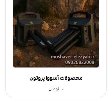
محصولات آسووا پروتون
۰
تومان