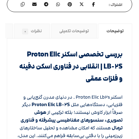
توضیحات
توضیحات تکمیلی
نظرات
راه
۰
بررسی تخصصی اسکنر Proton Elic
LB-۲S | انقلابی در فناوری اسکن دفینه
و فلزات عمقی
اسکنر Proton Elic Lb۲s . در دنیای مدرن گنج‌یابی و
فلزیابی، دستگاه‌هایی مثل
Proton Elic LB-۲S
دیگر
صرفاً ابزار کاوش نیستند؛ بلکه ترکیبی از
هوش
تصویری، سنسورهای مغناطیسی پیشرفته و فناوری
ترمال
هستند که امکان مشاهده و تحلیل ساختارهای
زیرزمینی را با دقتی بی‌سابقه فراهم می‌کنند. این مدل،