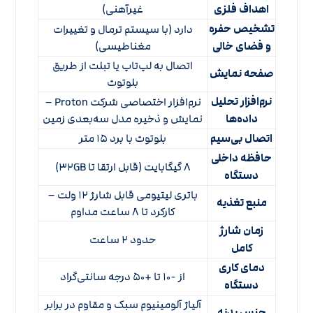
اهداف فلزی
غیرآهنی)
تشخیص حفره
دارد (با سیستم ترمال و تغییرات
و فضای خالی
مغناطیسی)
اتصال به لپ‌تاپ یا تبلت از طریق
صفحه نمایش
بلوتوث
نرم‌افزار تحلیل
نرم‌افزار اختصاصی شرکت Proton –
داده‌ها
نمایش و ذخیره مدل سه‌بعدی زمین
اتصال بی‌سیم
بلوتوث با برد ۱۵ متر
حافظه داخلی
۸ گیگابایت (قابل ارتقا تا ۳۲GB)
دستگاه
باتری لیتیومی قابل شارژ ۱۲ ولت –
منبع تغذیه
کارکرد تا ۸ ساعت مداوم
زمان شارژ
حدود ۲ ساعت
کامل
دمای کاری
از -۱۰ تا +۵۰ درجه سانتی‌گراد
دستگاه
آلیاژ آلومینیوم سبک و مقاوم در برابر
جنس بدنه