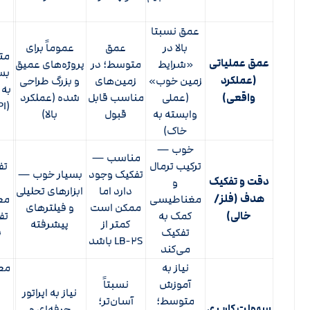
عمق نسبتا
ع
بالا در
عمق
عموماً برای
مت
عمق عملیاتی
«شرایط
متوسط؛ در
پروژه‌های عمیق
بس
(عملکرد
زمین خوب»
زمین‌های
و بزرگ طراحی
به 
واقعی)
(عملی
مناسب قابل
شده (عملکرد
وابسته به
قبول
بالا)
خاک)
خوب —
مناسب —
ترکیب ترمال
تف
تفکیک وجود
بسیار خوب —
دقت و تفکیک
و
دارد اما
ابزارهای تحلیلی
هدف (فلز/
مغناطیسی
معم
ممکن است
و فیلترهای
خالی)
کمک به
تف
کمتر از
پیشرفته
تفکیک
ف
LB-۲S باشد
می‌کند
نیاز به
معم
آموزش
نسبتاً
نیاز به اپراتور
متوسط؛
آسان‌تر؛
سهولت کاربری
حرفه‌ای و