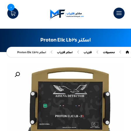
0
اسکنر Proton Elic Lb۲s
محصولات
فلزیاب
اسکنر فلزیاب
اسکنر Proton Elic Lb۲s
بزرگنمایی تصویر