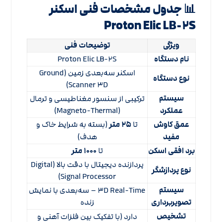
📊 جدول مشخصات فنی اسکنر
Proton Elic LB-۲S
ویژگی
توضیحات فنی
نام دستگاه
Proton Elic LB-۲S
اسکنر سه‌بعدی زمین (Ground
نوع دستگاه
Scanner ۳D)
سیستم
ترکیبی از سنسور مغناطیسی و ترمال
عملکرد
(Magneto-Thermal)
عمق کاوش
تا
۲۵ متر
(بسته به شرایط خاک و
مفید
هدف)
برد افقی اسکن
تا
۱۰۰۰ متر
پردازنده دیجیتال با دقت بالا (Digital
نوع پردازشگر
Signal Processor)
سیستم
۳D Real-Time – سه‌بعدی با نمایش
تصویربرداری
زنده
تشخیص
دارد (با تفکیک بین فلزات آهنی و