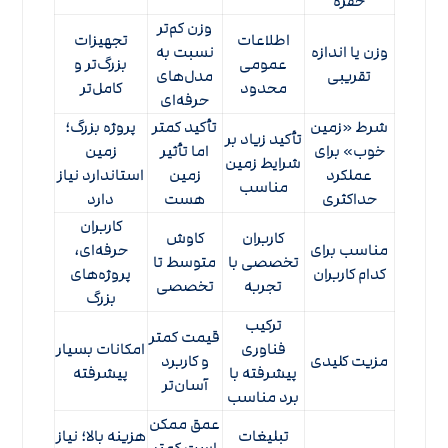
حفره
وزن کم‌تر
اطلاعات
تجهیزات
وزن یا اندازه
نسبت به
عمومی
بزرگ‌تر و
تقریبی
مدل‌های
محدود
کامل‌تر
حرفه‌ای
شرط «زمین
تأکید کمتر
پروژه بزرگ؛
تأکید زیاد بر
خوب» برای
اما تأثیر
زمین
شرایط زمین
عملکرد
زمین
استاندارد نیاز
مناسب
حداکثری
هست
دارد
کاربران
کاربران
کاوش
مناسب برای
حرفه‌ای،
تخصصی با
متوسط تا
کدام کاربران
پروژه‌های
تجربه
تخصصی
بزرگ
ترکیب
قیمت کمتر
فناوری
امکانات بسیار
مزیت کلیدی
و کاربرد
پیشرفته با
پیشرفته
آسان‌تر
برد مناسب
عمق ممکن
تبلیغات
هزینه بالا؛ نیاز