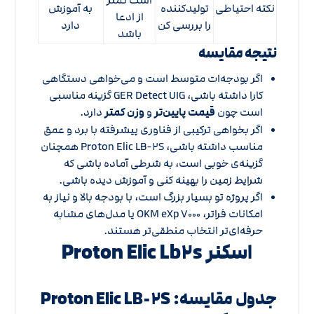
است کمتر
نکته احتیاطی
تولیدکننده
به آموزش
از ادعا
را بررسی کن
دارد
باشد
نتیجه مقایسه
اگر بودجه‌ات متوسط است و می‌خواهی دستگاهی
کارا داشته باشی، GER Detect UIG گزینه مناسبی
است چون
قیمت پایین‌تر
و
وزن کمتر
دارد.
اگر بخواهی ترکیبی از فناوری پیشرفته با برد و عمق
مناسب داشته باشی، Proton Elic LB-۲S همچنان
گزینه‌ی خوبی است، به شرطی آماده باشی که
شرایط زمین را بهینه کنی و آموزش دیده باشی.
اگر پروژه تو بسیار بزرگ است، با بودجه بالا و نیاز به
امکانات فراتر، OKM eXp ۷۰۰۰ یا مدل‌های مشابه
حرفه‌ای‌تر انتخاب منطقی‌تر هستند.
اسکنر Proton Elic Lb۲s
جدول مقایسه: Proton Elic LB-۲S