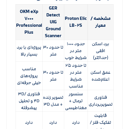
GER
OKM eXp
Detect
مشخصه /
Proton Elic
۷۰۰۰
UIG
معیار
LB-۲S
Professional
Ground
Plus
Scanner
برد اسکن
حدود ۱۰۰۰
تا حدود ۳۰
پروژه‌ای با برد
افقی
متر در
متر
بسیار بالا
(حداکثر)
شرایط خوب
تا حدود ۲۵
مناسب
عمق اسکن
متر در
تا حدود ۳۰
پروژه‌های
اعلام‌شده
شرایط
متر
خیلی حرفه‌ای
مناسب
سنسور
فناوری ۳D/
فناوری
تصویر زنده
ترمال +
۴D و تحلیل
تصویربرداری
+ مدل ۳D
مغناطیسی
پیشرفته
قابلیت
تفکیک فلز /
دارد
دارد
دارد