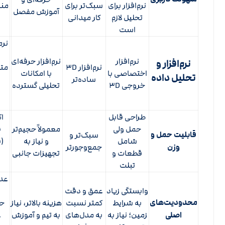
نرم‌افزار برای
سبک‌تر برای
منا
آموزش مفصل
تحلیل لازم
کار میدانی
است
نرم
نرم‌افزار
نرم‌افزار حرفه‌ای
نرم‌افزار و
نرم‌افزار ۳D
مت
اختصاصی با
با امکانات
تحلیل داده
ساده‌تر
خروجی ۳D
تحلیلی گسترده
س
طراحی قابل
اک
حمل ولی
معمولاً حجیم‌تر
ق
قابلیت حمل و
سبک‌تر و
شامل
و نیاز به
(
وزن
جمع‌وجورتر
قطعات و
تجهیزات جانبی
تبلت
عدم
وابستگی زیاد
عمق و دقت
محدودیت‌های
به شرایط
کمتر نسبت
هزینه بالاتر، نیاز
حف
اصلی
زمین؛ نیاز به
به مدل‌های
به تیم و آموزش
ع