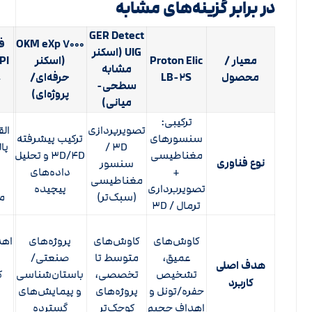
در برابر گزینه‌های مشابه
GER Detect
OKM eXp ۷۰۰۰
ف
UIG (اسکنر
معیار /
Proton Elic
(اسکنر
مشابه
محصول
LB-۲S
حرفه‌ای/
,
سطحی-
پروژه‌ای)
میانی)
ترکیبی:
تصویرپردازی
سنسورهای
ترکیب پیشرفته
۳D /
مغناطیسی
۳D/۴D و تحلیل
نوع فناوری
سنسور
+
داده‌های
مغناطیسی
تصویربرداری
پیچیده
(سبک‌تر)
م
ترمال / ۳D
پ
کاوش‌های
کاوش‌های
پروژه‌های
اه
عمیق،
متوسط تا
صنعتی/
هدف اصلی
تشخیص
تخصصی،
باستان‌شناسی
ک
کاربرد
حفره/تونل و
پروژه‌های
و پیمایش‌های
اهداف حجیم
کوچک‌تر
گسترده