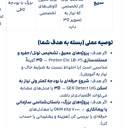
سریع
بزرگ با بودجه
کار تخصصی
کاوش‌های
کافی
ا
که نیاز به
تخصصی
تص
تصویر ۳D
ز
دارد
توصیه عملی (بسته به هدف شما)
اگر هدف:
پروژه‌های عمیق، تشخیص تونل/حفره و
مستندسازی ۳D
→ Proton Elic LB-۲S گزینه‌ٔ
مناسبی است (با احتیاط نسبت به شرایط خاک و
نیاز به آموزش).
اگر هدف:
شروع حرفه‌ای با بودجه کمتر ولی نیاز به
اسکن ۳D
→ GER Detect UIG یا مدل‌های مشابه
می‌تواند اقتصادی‌تر باشد.
اگر هدف:
پروژه‌های بزرگ، باستان‌شناسی سازمانی
یا پیمانکاری
→ OKM eXp ۷۰۰۰ یا معادل‌های
حرفه‌ای را بررسی کن (هزینه و پشتیبانی را حساب
کن).