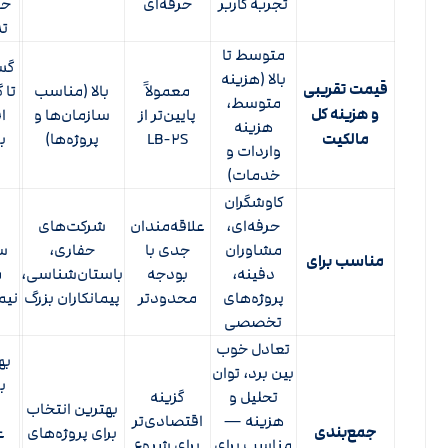
تجربه کاربر
حرفه‌ای
حس
تد
متوسط تا
گست
بالا (هزینه
قیمت تقریبی
معمولاً
بالا (مناسب
تا 
متوسط،
و هزینه کل
پایین‌تر از
سازمان‌ها و
ا
هزینه
مالکیت
LB-۲S
پروژه‌ها)
ب
واردات و
خدمات)
کاوشگران
حرفه‌ای،
علاقه‌مندان
شرکت‌های
مشاوران
جدی با
حفاری،
سک
مناسب برای
دفینه،
بودجه
باستان‌شناسی،
م
پروژه‌های
محدود‌تر
پیمانکاران بزرگ
نیم
تخصصی
تعادل خوب
به
بین برد، توان
ب
تحلیل و
گزینه
بهترین انتخاب
هزینه —
اقتصادی‌تر
جمع‌بندی
برای پروژه‌های
ع
مناسب برای
برای شروع