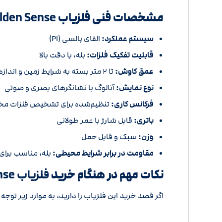
مشخصات فنی فلزیاب
Golden Sense گلدن
سیستم عملکرد:
القای پالسی (PI)
قابلیت تفکیک فلزات:
بله، با دقت بالا
عمق کاوش:
تا ۲ متر بسته به شرایط زمین و اندازه فلز
نوع نمایش:
آنالوگ با نشانگرهای بصری و صوتی
فرکانس کاری:
تنظیم‌شده برای تشخیص فلزات مخ
باتری:
قابل شارژ با عمر طولانی
وزن:
سبک و قابل حمل
مقاومت در برابر شرایط محیطی:
بله، مناسب برا
نکات مهم در هنگام خرید
فلزیاب Golden Sense گلدن سنس
اگر قصد خرید این فلزیاب را دارید، به موارد زیر توجه 