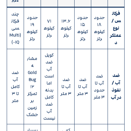
۸۰۰
فرکان
چند
حدود
حدود
حدود
س /
۱۳.۶
۷۱
فرکان
۱۹
۱۵
۱۸
نوع
کیلوه
کیلوه
سی
کیلوه
کیلوه
کیلوه
رتز
رتز
(Multi
عملکر
رتز
رتز
رتز
-IQ)
د
کویل
مشاب
ضد
ه
آب
Gold
ضد
ضد
ضد
است
ضد
ضد
Bug
آب
آب /
آب تا
اما
آب تا
آب تا
۲؛
کامل
نفوذ
حدود
بدنه
۳ متر
۳ متر
تمرکز
تا ۳
۳ متر
کامل
در آب
بر
متر
ضد
زمین
آب
خشک
نیست
کمی
بسیار