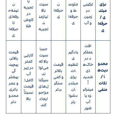
با
برای
ترکیبی
متوس
ن
سیت
ن
تجربه
در
ط و
حرفه‌ا
بالا
نیمه‌ح
مبتد
در
زمین
حرفه‌ا
ی
نیازمن
رفه‌ای
ی /
کاوش
و آب
ی
د
تا
حرفه‌ا
طلا
تجربه
حرفه‌ا
ی
ی
افت
حسا
عملکر
یادگیر
قیمت
سیت
کارایی
د در
ی
بالاتر،
بالا که
کمتر
محدو
خاک‌ه
تنظیم
قیمت
پیچید
می‌توا
در زیر
دیت‌ه
ای
ات
بالاتر
گی
ند
آب
ا /
شدید
برای
و کمی
بیشتر
سیگنا
کامل؛
نکات
اً
مبتدی
سنگی
و عمر
ل‌های
قیمت
مینرالی
ان
ن‌تر
باتری
منفی
مزاحم
نسبتاً
زه یا
دشوا
محدو
ایجاد
بالا
آب
رتر
دتر
کند
شور