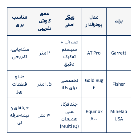
عمق
مدل
ویژگی
مناسب
برند
کاوش
پرطرفدار
اصلی
برای
تقریبی
ضد آب +
سیستم
سکه‌یابی،
Garrett
AT Pro
۲ متر
تفکیک
تفریحی
دقیق
طلا و
Gold Bug
تخصصی
Fisher
۱.۵ متر
قطعات
۲
برای طلا
ریز
چندفرکان
حرفه‌ای و
Minelab
Equinox
سی
۳ متر
نیمه‌حرفه‌
USA
۸۰۰
همزمان
ای
(Multi IQ)