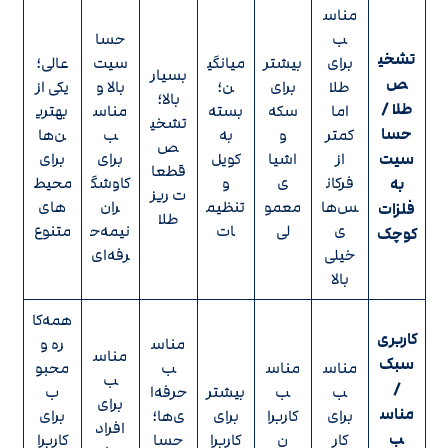
مناس
ب
حسا
تشخی
برای
بیشتر
میانگی
سیت
عالی؛
بسیار
ص
طلا
برای
ن؛
بالا و
یکی از
بالا؛
طلا /
اما
سکه
بسته
مناس
بهتری
تشخی
حسا
کمتر
و
به
ب
ن‌ها
ص
سیت
از
اشیا
کویل
برای
برای
قطعا
فرکان
ی
و
کاوشگ
محیط‌
به
ت ریز
س‌ها
معمو
تنظیم
ران
های
فلزات
طلا
ی
لی
ات
نیمه‌ح
متنوع
کوچک
خیلی
رفه‌ای
بالا
همه‌کا
کاربری
مناس
ره و
مناس
سبک
مناس
مناس
ب
محبو
ب
/
ب
ب
بیشتر
حرفه‌ا
ب
برای
مناس
برای
کاربرا
برای
ی‌ها؛
برای
افراد
ب
کار
ن
کاربرا
حسا
کاربرا