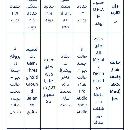
حدود
وزن
حدود
سنگی
حدود
سبک؛
حدود
۲.۸ تا
تقریب
۳
ن‌تر از
۲.۹
حدود
۲.۹
۳
ی
پوند
AT
پوند
۲.۵
پوند
پوند
Pro
پوند
حالت‌
های
۶
تنظیم
۸
All
حالت
امکانا
ات
پروفای
Metal
حالت‌
حالت‌
جست
ت
Gain،
ل
،
های
ها /
جو +
پیشرف
Thres
جست
Discri
ویژه
وضعی
حالت‌
ته‌تر
hold و
جو +
minat
طلا با
ت‌ها
های
برای
Groun
حالت
e و
تفکیک
Pro
محیط‌
d
مخص
(Mod
Notc
بسیار
Audio
های
Balan
وص
es)
h +
بالا
و Iron
سخت
ce
طلا و
شناس
Audio
دقیق
ساحل
ایی
هدف