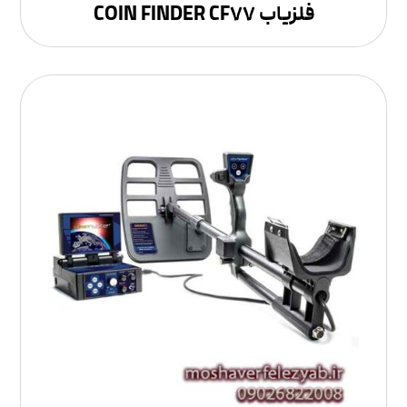
فلزیاب COIN FINDER CF۷۷