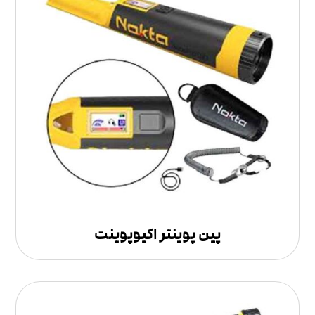
پین پوینتر اکیوپوینت