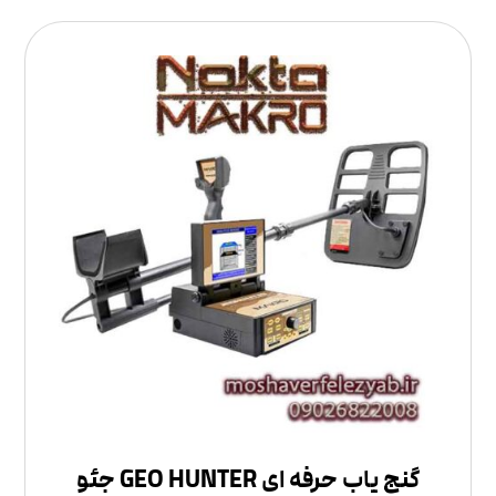
گنج یاب حرفه ای GEO HUNTER جئو