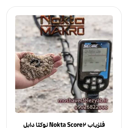
فلزیاب Nokta Score۲ نوکتا دابل