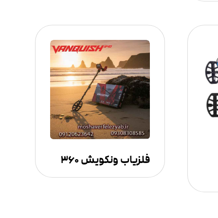
فلزیاب ونکویش ۳۶۰