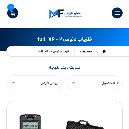
0
فلزیاب دئوس ۲ - full XP
محصولات
فلزیاب دئوس ۲ - full XP
نمایش یک نتیجه