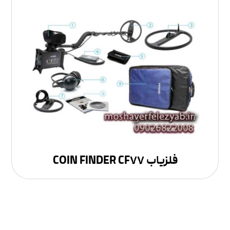
فلزیاب COIN FINDER CF۷۷