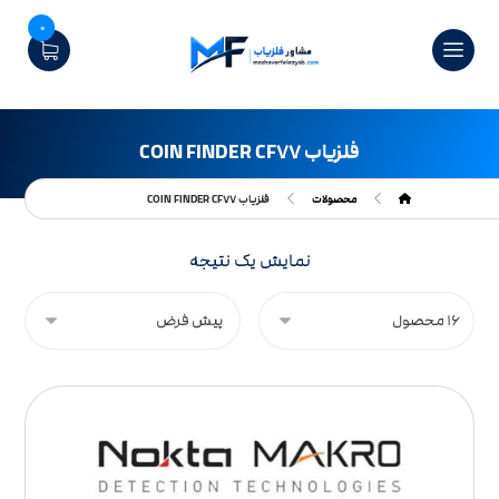
0
فلزیاب COIN FINDER CF۷۷
محصولات
فلزیاب COIN FINDER CF۷۷
نمایش یک نتیجه