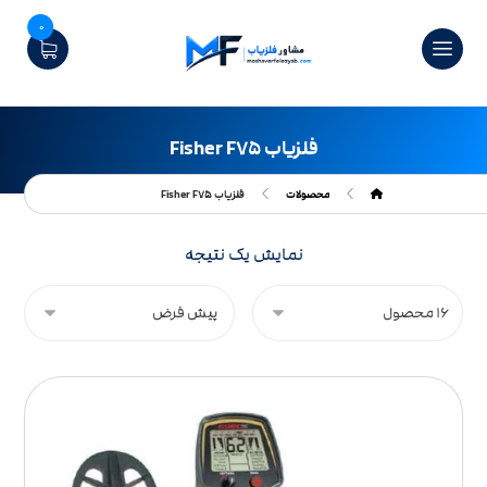
0
فلزیاب Fisher F۷۵
محصولات
فلزیاب Fisher F۷۵
نمایش یک نتیجه