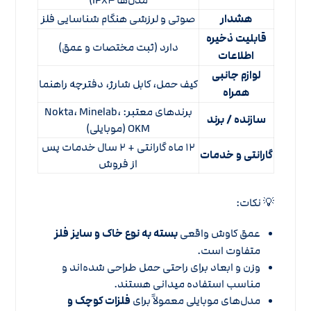
مدل‌ها IPX۴)
هشدار
صوتی و لرزشی هنگام شناسایی فلز
قابلیت ذخیره
دارد (ثبت مختصات و عمق)
اطلاعات
لوازم جانبی
کیف حمل، کابل شارژ، دفترچه راهنما
همراه
برندهای معتبر: Nokta، Minelab،
سازنده / برند
OKM (موبایلی)
۱۲ ماه گارانتی + ۲ سال خدمات پس
گارانتی و خدمات
از فروش
💡 نکات:
عمق کاوش واقعی
بسته به نوع خاک و سایز فلز
متفاوت است.
وزن و ابعاد برای راحتی حمل طراحی شده‌اند و
مناسب استفاده میدانی هستند.
مدل‌های موبایلی معمولاً برای
فلزات کوچک و