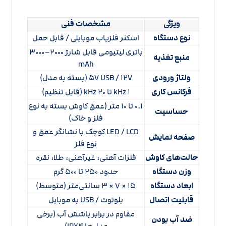
ویژگی
مشخصات فنی
نوع دستگاه
اسکنر فلزیاب موبایلی / قابل حمل
باتری لیتیومی قابل شارژ ۲۰۰۰–۳۰۰۰
منبع تغذیه
mAh
ولتاژ ورودی
۵V USB / ۱۲V (بسته به مدل)
فرکانس کاری
۱ kHz تا ۲۰ kHz (قابل تنظیم)
۰.۱ تا ۱۰ متر (عمق کاوش بسته به نوع
حساسیت
فلز و خاک)
LED / LCD کوچک با نشانگر عمق و
صفحه نمایش
نوع فلز
حالت‌های کاوش
فلزات آهنی، غیرآهنی، طلا، نقره
وزن دستگاه
حدود ۲۵۰ تا ۵۰۰ گرم
ابعاد دستگاه
۱۵ × ۷ × ۳ سانتی‌متر (متوسط)
قابلیت اتصال
بلوتوث / USB به موبایل
مقاوم در برابر پاشش آب (برخی
ضد آب بودن