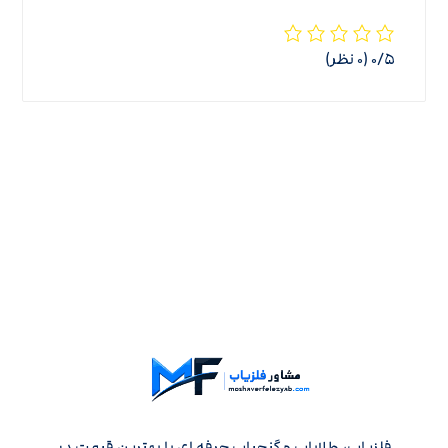
‫۰/۵
‫(۰ نظر)
فلزیاب، طلایاب و گنجیاب حرفه ای با بهترین قیمت در