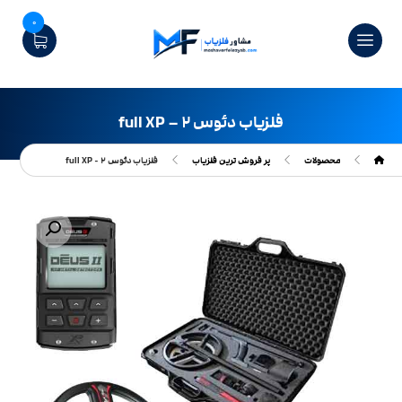
0
فلزیاب دئوس ۲ – full XP
محصولات
پر فروش ترین فلزیاب
فلزیاب دئوس ۲ - full XP
بزرگنمایی تصویر