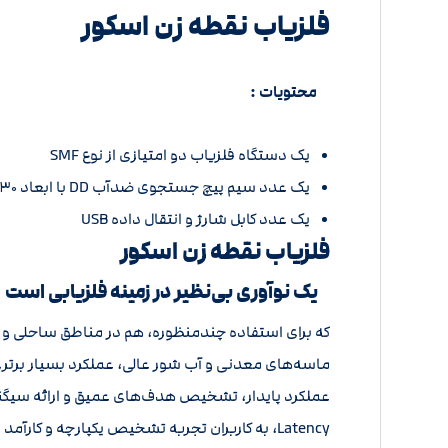
فلزیاب نقطه زن اسکور
محتویات :
یک دستگاه فلزیاب دو امتیازی از نوع SMF
یک عدد سیم پیچ جستجوی ضدآب DD با ابعاد ۳۰ سانتی‌متر در ۲۳ سانتی‌متر (۱۲ در ۹ اینچ) به نام SC۳۰ به همراه روکش محافظ.
یک عدد کابل شارژ و انتقال داده USB
فلزیاب نقطه زن اسکور
یک نوآوری بی‌نظیر در زمینه فلزیابی است
که برای استفاده چندمنظوره، هم در مناطق ساحلی و 
Latency، به کاربران تجربه تشخیص یکپارچه و کارآمد را فراهم می‌کند.