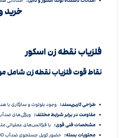
امکانات دستگاه نوکتا اسکور و دابل:
امکاناتی هم
خرید و
فلزیاب نقطه زن اسکور
نقاط قوت فلزیاب نقطه زن شامل موا
طراحی کاربرپسند:
وجود بلوتوث و سازگاری با هدفون Qualcomm aptX Low Latency که تجربه تشخیص یکپارچه و کارآمد را
مقاومت در برابر شرایط مختلف:
ویژگی‌های ضدآب، 
مشخصات فنی قوی:
با فرکانس‌های عملیاتی مت
محتویات بسته:
حضور کویل جستجوی ضدآب DD، کابل شارژ، و باتری لیتیوم پلیمر با ظرفیت بالا، نشان‌دهنده توجه به جزئیات کاربری و طولانی‌مدت دستگاه است.