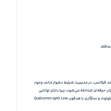
چند فرکانس، در مدیریت شرایط دشوار مانند وجود
D به عنوان یک گزینه مناسب برای آشکارسازان حرفه‌ای شناخته می‌شود، زیرا دارای توانایی
عملکرد پایدار، تشخیص هدف‌های عمیق و ارائه سیگنال‌های واضح می‌باشد. طراحی کاربرپسند این فلزیاب بوقی، با امکانات بلوتوث و سازگاری با هدفون Qualcomm aptX Low