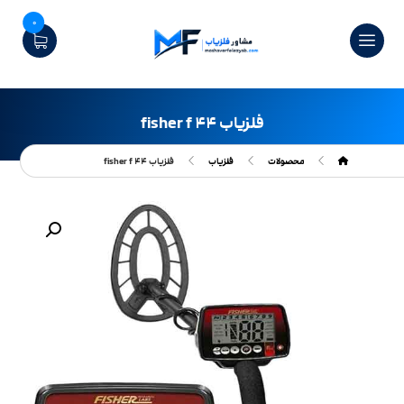
0
فلزیاب fisher f ۴۴
محصولات
فلزیاب
فلزیاب fisher f ۴۴
بزرگنمایی تصویر