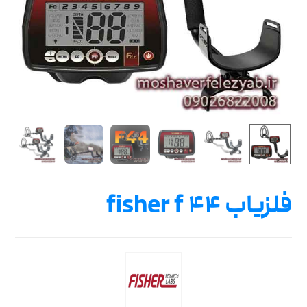
فلزیاب fisher f ۴۴