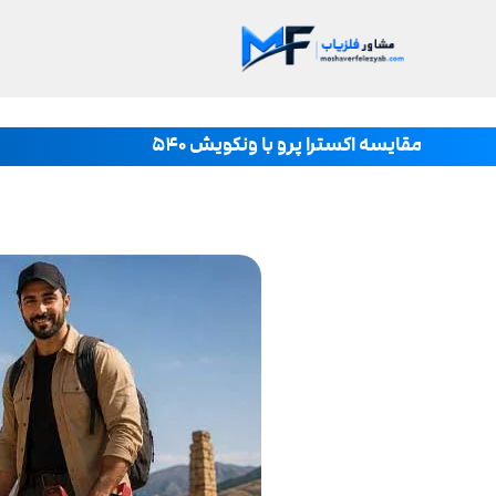
مقایسه اکسترا پرو با ونکویش ۵۴۰