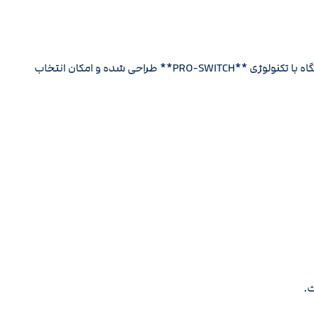
اکسترا پرو یکی از جدیدترین محصولات ماینلب است. این دستگاه با تکنولوژی **PRO-SWITCH** طراحی شده و امکان انتخاب
ت.